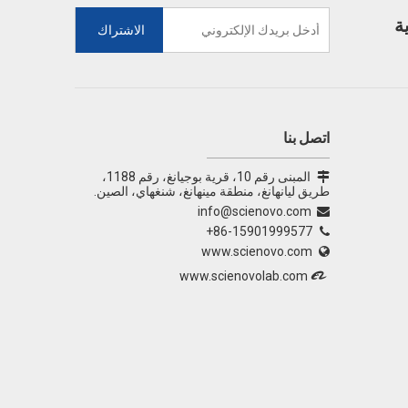
ة
الاشتراك
اتصل بنا
المبنى رقم 10، قرية بوجيانغ، رقم 1188،

طريق ليانهانغ، منطقة مينهانغ، شنغهاي، الصين.
info@scienovo.com

86-15901999577+

www.scienovo.com


www.scienovolab.com