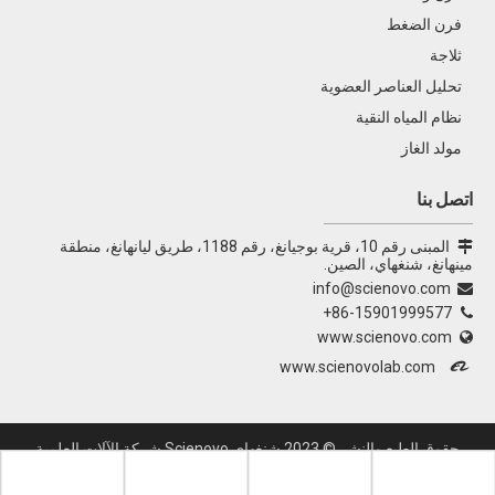
فرن الضغط
ثلاجة
تحليل العناصر العضوية
نظام المياه النقية
مولد الغاز
اتصل بنا
المبنى رقم 10، قرية بوجيانغ، رقم 1188، طريق ليانهانغ، منطقة

مينهانغ، شنغهاي، الصين.
info@scienovo.com

86-15901999577+

www.scienovo.com


www.scienovolab.com
حقوق الطبع والنشر ©
2023
شنغهاي Scienovo شركة الآلات العلمية
المحدودة جميع الحقوق محفوظة.
Sitemap