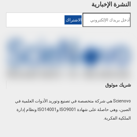
النشرة الإخبارية
الزئبق أو معايرة مصباح النيون
وقت
تقنية المعايرة في الوقت الفعلي (FSC)
الاشتراك
تسوية
الحاصلة على براءة اختراع، مما يزيل تأثير
قصير جدًا
الانجراف الطيفي على القياس
على:
SN-AAS810F مقياس طيف الامتصاص الذري لفرن
تحت:
الجرافيت
شريك موثوق
Scienovo هي شركة متخصصة في تصنيع وتوريد الأدوات العلمية في
الصين، وهي حاصلة على شهادة ISO9001 وISO14001 ونظام إدارة
الملكية الفكرية.
SN-AAS610 مطياف الامتصاص الذري