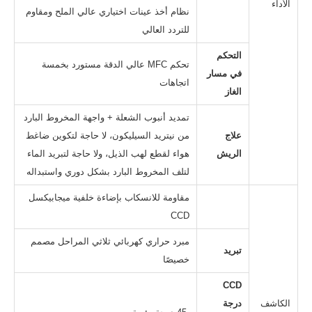
الأداء
نظام أخذ عينات اختياري عالي الملح ومقاوم
للتردد العالي
التحكم
تحكم MFC عالي الدقة مستورد بخمسة
في مسار
اتجاهات
الغاز
تمديد أنبوب الشعلة + واجهة المخروط البارد
علاج
من نيتريد السيليكون، لا حاجة لتكوين ضاغط
الريش
هواء لقطع لهب الذيل، ولا حاجة لتبريد الماء
لتلف المخروط البارد بشكل دوري واستبداله
مقاومة للانسكاب بإضاءة خلفية ميجابيكسل
CCD
مبرد حراري كهربائي ثلاثي المراحل مصمم
تبريد
خصيصًا
CCD
الكاشف
درجة