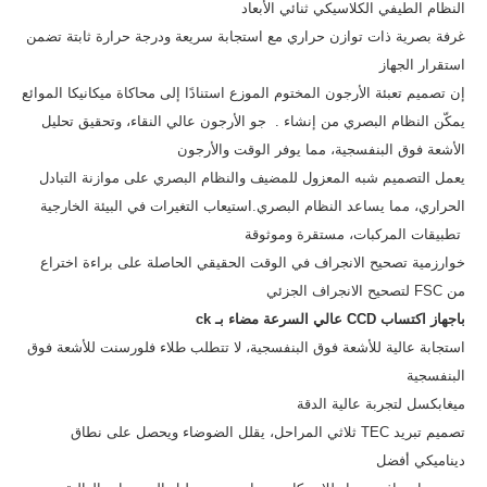
النظام الطيفي الكلاسيكي ثنائي الأبعاد
غرفة بصرية ذات توازن حراري مع استجابة سريعة ودرجة حرارة ثابتة تضمن
استقرار الجهاز
إن تصميم تعبئة الأرجون المختوم الموزع استنادًا إلى محاكاة ميكانيكا الموائع
يمكّن النظام البصري من إنشاء . جو الأرجون عالي النقاء، وتحقيق تحليل
الأشعة فوق البنفسجية، مما يوفر الوقت والأرجون
يعمل التصميم شبه المعزول للمضيف والنظام البصري على موازنة التبادل
الحراري، مما يساعد النظام البصري.استيعاب التغيرات في البيئة الخارجية
تطبيقات المركبات، مستقرة وموثوقة
خوارزمية تصحيح الانجراف في الوقت الحقيقي الحاصلة على براءة اختراع
من FSC لتصحيح الانجراف الجزئي
با
جهاز اكتساب CCD عالي السرعة مضاء بـ ck
استجابة عالية للأشعة فوق البنفسجية، لا تتطلب طلاء فلورسنت للأشعة فوق
البنفسجية
ميغابكسل لتجربة عالية الدقة
تصميم تبريد TEC ثلاثي المراحل، يقلل الضوضاء ويحصل على نطاق
ديناميكي أفضل