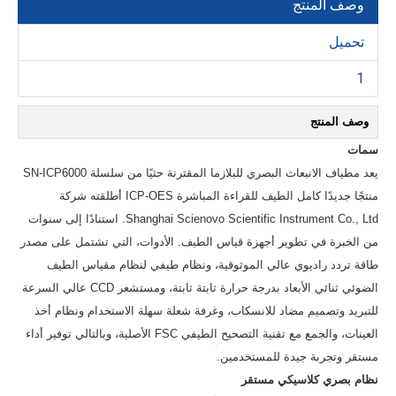
وصف المنتج
تحميل
1
وصف المنتج
سمات
يعد مطياف الانبعاث البصري للبلازما المقترنة حثيًا من سلسلة SN-ICP6000
منتجًا جديدًا كامل الطيف للقراءة المباشرة ICP-OES أطلقته شركة
Shanghai Scienovo Scientific Instrument Co., Ltd. استنادًا إلى سنوات
من الخبرة في تطوير أجهزة قياس الطيف. الأدوات، التي تشتمل على مصدر
طاقة تردد راديوي عالي الموثوقية، ونظام طيفي لنظام مقياس الطيف
الضوئي ثنائي الأبعاد بدرجة حرارة ثابتة ثابتة، ومستشعر CCD عالي السرعة
للتبريد وتصميم مضاد للانسكاب، وغرفة شعلة سهلة الاستخدام ونظام أخذ
العينات، والجمع مع تقنية التصحيح الطيفي FSC الأصلية، وبالتالي توفير أداء
مستقر وتجربة جيدة للمستخدمين.
نظام بصري كلاسيكي مستقر