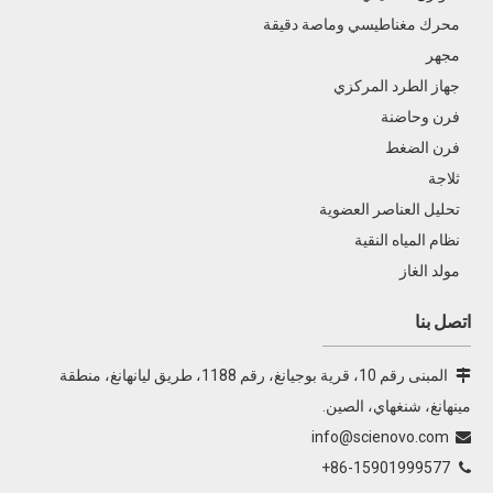
SN-LC1620A كروماتوغرافيا سائلة عالية الأداء
محرك مغناطيسي وماصة دقيقة
SN-LC1100 HPLC
مجهر
جهاز الطرد المركزي
SN-GC1290 EPC كروماتوغرافيا الغاز
فرن وحاضنة
جهاز كروماتوجرافيا الأيونات SN-CIC-D120
فرن الضغط
ثلاجة
تحليل العناصر العضوية
نظام المياه النقية
مولد الغاز
اتصل بنا
المبنى رقم 10، قرية بوجيانغ، رقم 1188، طريق ليانهانغ، منطقة

مينهانغ، شنغهاي، الصين.
info@scienovo.com

86-15901999577+
