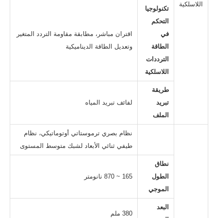
اللاسلكية
تكنولوجيا
التحكم
في
اقتران مباشر، مطابقة مقاومة التردد المتغير
الطاقة
وتعديل الطاقة الديناميكية
الترددات
اللاسلكية
طريقة
تبريد
لفائف تبريد المياه
الملف
نظام بصري ترموستاتي أوتوماتيكي، نظام
طيفي ثنائي الأبعاد لشبك متوسط ​​المستوى
نطاق
الطول
165 ~ 870 نانومتر
الموجي
البعد
380 ملم