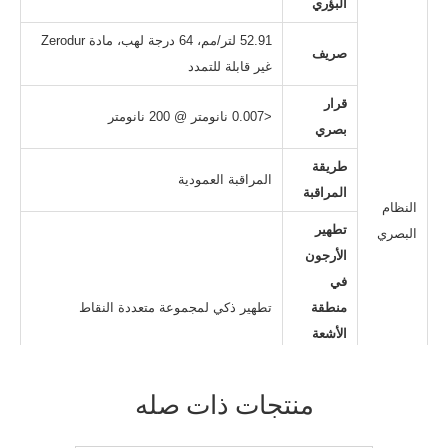
البؤري
52.91 لتر/مم، 64 درجة لهب، مادة Zerodur
صريف
غير قابلة للتمدد
قرار
<0.007 نانومتر @ 200 نانومتر
بصري
طريقة
المراقبة العمودية
المراقبة
النظام
تطهير
البصري
الأرجون
في
منطقة
تطهير ذكي لمجموعة متعددة النقاط
الأشعة
فوق
البنفسجية
منتجات ذات صله
درجة