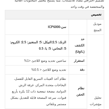
تصميم احترافي مضاد للانسكاب، مما يسمح بتحليل المحتويات العالية
والمنخفضة في وقت واحد
تخصيص
موديل
سن-ICP6000
المنتج
حد
الزنك: 2.5؛النيكل: 5؛ المنغنيز: 2.5؛ الكروم:
الكشف
5؛ النحاس: 5؛ با: 0.5
(Ug/L)
استقرار
ساعتين تحديد وضع اللاجئ <1%
دقة
تحديد وضع اللاجئ < 0.5%
نظام أخذ العينات السريع القابل للفصل،
البخاخات متحدة المركز، غرفة الرش
نظام
الدوامة، مضخة تمعجية ذات 12 بكرة بأربع
الحقن
تحليل
قنوات، سرعة المضخة قابلة للتعديل بشكل
مؤشرات
مستمر وتلقائي