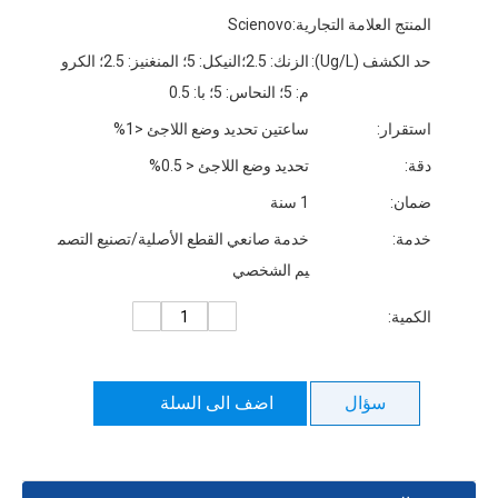
المنتج العلامة التجارية:
Scienovo
حد الكشف (Ug/L):
الزنك: 2.5؛النيكل: 5؛ المنغنيز: 2.5؛ الكرو
م: 5؛ النحاس: 5؛ با: 0.5
استقرار:
ساعتين تحديد وضع اللاجئ <1%
دقة:
تحديد وضع اللاجئ < 0.5%
ضمان:
1 سنة
خدمة:
خدمة صانعي القطع الأصلية/تصنيع التصم
يم الشخصي
الكمية:
سؤال
اضف الى السلة