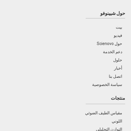
حول شيينوفو
بيت
فيديو
حول Scienovo
SN-GC1120 كروماتوغرافيا الغاز
دعم الخدمة
حلول
أخبار
اتصل بنا
سياسة الخصوصية
منتجات
SN-CIC-D100 اللوني الأيوني
مقياس الطيف الضوئي
SN-AA320N التحليل الطيفي للامتصاص الذري
اللوني
مزدوج الشعاع
التوازن التحليلي