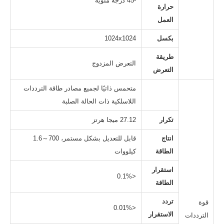
-45 درجة مئوية
حرارة
العمل
بكسل
1024x1024
طريقة
التعرض المزدوج
التعرض
متحمس ذاتيًا لجميع مصادر طاقة الترددات
اللاسلكية ذات الحالة الصلبة
تكرار
27.12 ميجا هرتز
انتاج
قابل للتعديل بشكل مستمر، 700～1.6
الطاقة
كيلووات
استقرار
<0.1%
الطاقة
تردد
قوة
<0.01%
الاستقرار
الترددات