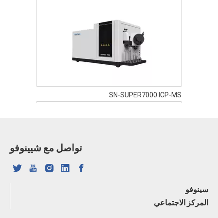
حرارة
الغرفة
36 درجة حرارة ثابتة
الخفيفة
ثابتة
خصائص
المسار
النظام البصري للانعكاس الكلي
البصري
SN-SUPER7000 ICP-MS
المعدات
وحدة أخذ العينات، مولد الهيدريد، وحدة
المساعدة
التبادل الأيوني
استهلاك
يبلغ استهلاك الأرجون حوالي 12 لتر/دقيقة
الغاز
أثناء التحليل العادي
تواصل مع شيينوفو
في كل مرة أقوم فيها بالإشعال، يتم استخدام
شروط
المعايرة
الخطوط الطيفية C وN وAr فقط لتصحيح
أخرى
التلقائية
الموضع الطيفي تلقائيًا، ولا يلزم وجود حل
سينوفو
للنظام
SN-FTIR-530A FTIR
للخطوط
لمعايرة الطول الموجي، ولا توجد حاجة
المركز الاجتماعي
الطيفية
للتسخين المسبق والمواد الاستهلاكية لمصباح