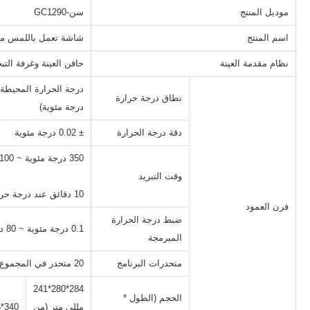
موديل المنتج
سن-GC1290
اسم المنتج
شاشة تعمل باللمس مقاس 7 بوصات EPC كروماتوغر
نظام مقدمة العينة
حاقن العينة وغرفة التبخ
نطاق درجة حرارة
درجة مئوية)
دقة درجة الحرارة
± 0.02 درجة مئوية
وقت التبريد
10 دقائق عند درجة حرارة محيطة 25 درجة مئوية
فرن العمود
ضبط درجة الحرارة
0.1 درجة مئوية ~ 80 درجة مئوية / دقيقة (بزيادة 1 درجة مئوية)
المبرمجة
منحدرات البرنامج
20 منحدر في المجموع (99 منحدرًا متاحًا مع محطة عمل التحكم)
284*280*241
الحجم (الطول *
مللي متر (من
340*345*281 مللي متر (خارجي)