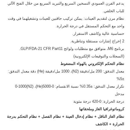
يدعم الفرن العمودي التسخين السريع والتبريد السريع من خلال الفتح الآلي
للباب الخلفي.
نظام مرن لتقديم العينات: يمكن تركيب حاقنين للعينات وتشغيلهما في وقت
واحد مع التحكم المستقل في درجة الحرارة.
حساسية عالية وكاشف الاستقرار.
2 إخراج إشارات مستقلة وتناظرية.
برنامج M6، متوافق مع متطلبات ولوائح GLP/FDA-21 CFR Part11.
(السجلات والتوقيعات الإلكترونية)
نظام التحكم الإلكتروني بالهواء المضغوط
معدل التدفق: 200 مل/دقيقة (N2)، 1000 مل/دقيقة (He) دقة معدل التدفق:
±5%
تكرار معدل التدفق: ±0.35% نسبة الانقسام: 0-5000(He)، 0-1000(N2)
مدخل
درجة الحرارة: 0-420 درجة مئوية
كروماتوغرافيا الغاز وملحقاتها
نظام الغاز الناقل + نظام إدخال العينة + نظام الفصل + نظام التحكم بدرجة
الحرارة + الكاشف