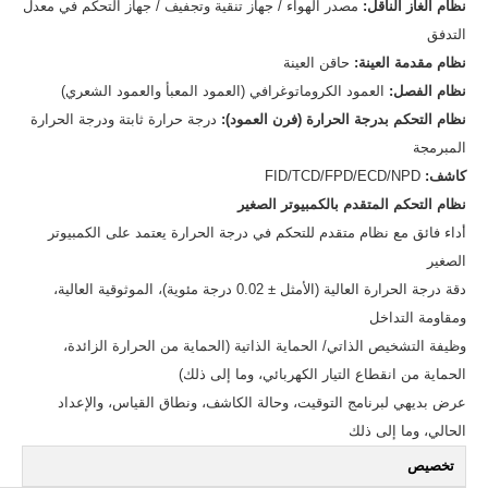
نظام الغاز الناقل:
مصدر الهواء / جهاز تنقية وتجفيف / جهاز التحكم في معدل
التدفق
نظام مقدمة العينة:
حاقن العينة
نظام الفصل:
العمود الكروماتوغرافي (العمود المعبأ والعمود الشعري)
نظام التحكم بدرجة الحرارة (فرن العمود):
درجة حرارة ثابتة ودرجة الحرارة
المبرمجة
كاشف:
FID/TCD/FPD/ECD/NPD
نظام التحكم المتقدم بالكمبيوتر الصغير
أداء فائق مع نظام متقدم للتحكم في درجة الحرارة يعتمد على الكمبيوتر
الصغير
دقة درجة الحرارة العالية (الأمثل ± 0.02 درجة مئوية)، الموثوقية العالية،
ومقاومة التداخل
وظيفة التشخيص الذاتي/ الحماية الذاتية (الحماية من الحرارة الزائدة،
الحماية من انقطاع التيار الكهربائي، وما إلى ذلك)
عرض بديهي لبرنامج التوقيت، وحالة الكاشف، ونطاق القياس، والإعداد
الحالي، وما إلى ذلك
تخصيص