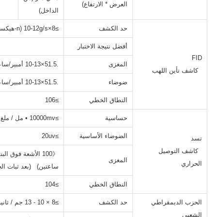
العرض * الارتفاع)
الداخل)
حد الكشف
≥8×10-12g/s (n-هيكساديكان)
أفضل نتيجة الاختبار
FID
المغزى
.51.5×10-13 أمبير/ساعة
كاشف تأين اللهب
ضوضاء
.51.5×10-13 أمبير/ساعة
النطاق الخطي
≥106
حساسية
≥10000mv • مل / ملغ (ن-هيكساديكان)
الضوضاء الأساسية
≥20uv
تسد
كاشف التوصيل
المغزى
الحراري
ساعتين) (بعد ثبات الج
النطاق الخطي
≥104
الحزب الديمقراطي
حد الكشف
≥8 × 10 ‐ 13 جم / ثانية (ف) ؛≥8 × 10 ‐ 11 جم / ثانية (ق)
الشعبي