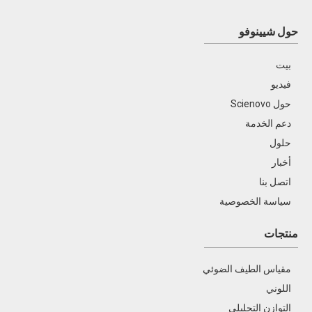
حول شيينوفو
بيت
فيديو
حول Scienovo
SN-GC1120 كروماتوغرافيا الغاز
دعم الخدمة
حلول
أخبار
اتصل بنا
سياسة الخصوصية
منتجات
SN-CIC-D100 اللوني الأيوني
مقياس الطيف الضوئي
SN-AA320N التحليل الطيفي للامتصاص الذري
اللوني
مزدوج الشعاع
التوازن التحليلي