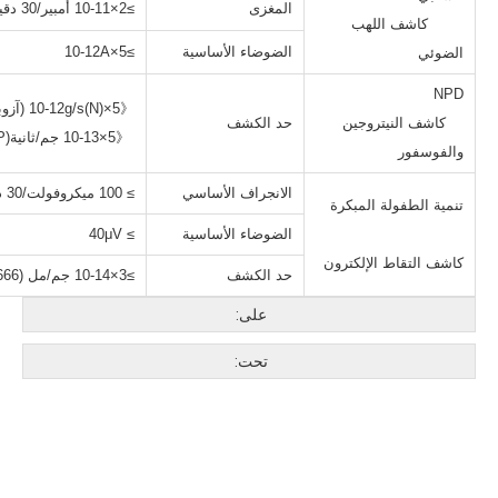
المغزى
≥2×10-11 أمبير/30 دقيقة
كاشف اللهب
الضوضاء الأساسية
≥5×10-12A
الضوئي
NPD
《5×10-12g/s(N) (آزوبنزين)
كاشف النيتروجين
حد الكشف
《5×10-13 جم/ثانية(P) (الملاثيون)
والفوسفور
الانجراف الأساسي
≥ 100 ميكروفولت/30 دقيقة
تنمية الطفولة المبكرة
الضوضاء الأساسية
≥ 40μV
كاشف التقاط الإلكترون
حد الكشف
≥3×10-14 جم/مل (γ-666)
على:
تحت: