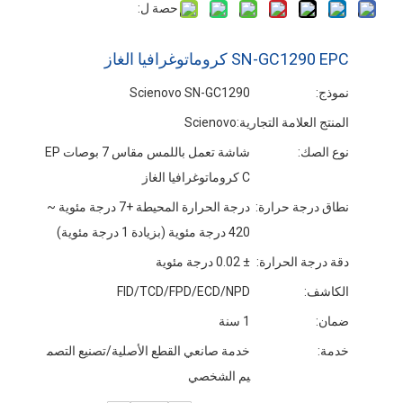
حصة ل:
SN-GC1290 EPC كروماتوغرافيا الغاز
نموذج:
Scienovo SN-GC1290
المنتج العلامة التجارية:
Scienovo
نوع الصك:
شاشة تعمل باللمس مقاس 7 بوصات EP
C كروماتوغرافيا الغاز
نطاق درجة حرارة:
درجة الحرارة المحيطة +7 درجة مئوية ~
420 درجة مئوية (بزيادة 1 درجة مئوية)
دقة درجة الحرارة:
± 0.02 درجة مئوية
الكاشف:
FID/TCD/FPD/ECD/NPD
ضمان:
1 سنة
خدمة:
خدمة صانعي القطع الأصلية/تصنيع التصم
يم الشخصي