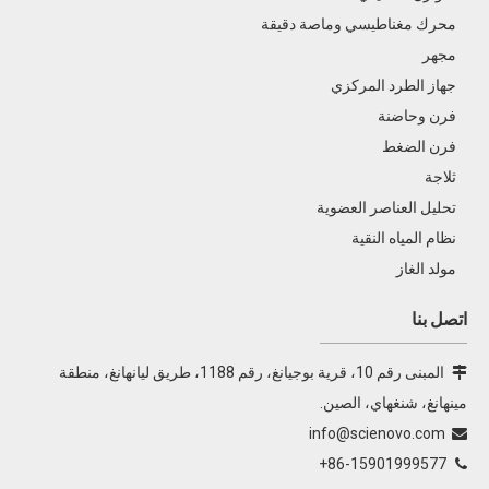
SN-LC1620A كروماتوغرافيا سائلة عالية الأداء
محرك مغناطيسي وماصة دقيقة
SN-LC1100 HPLC
مجهر
جهاز الطرد المركزي
SN-GC1290 EPC كروماتوغرافيا الغاز
فرن وحاضنة
جهاز كروماتوجرافيا الأيونات SN-CIC-D120
فرن الضغط
ثلاجة
تحليل العناصر العضوية
نظام المياه النقية
مولد الغاز
اتصل بنا
المبنى رقم 10، قرية بوجيانغ، رقم 1188، طريق ليانهانغ، منطقة

مينهانغ، شنغهاي، الصين.
info@scienovo.com

86-15901999577+
