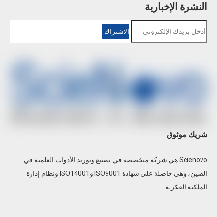
النشرة الإخبارية
الاشتراك
SN-AAS810F مقياس طيف الامتصاص الذري لفرن
الجرافيت
شريك موثوق
Scienovo هي شركة متخصصة في تصنيع وتوريد الأدوات العلمية في
الصين، وهي حاصلة على شهادة ISO9001 وISO14001 ونظام إدارة
الملكية الفكرية.
SN-AAS610 مطياف الامتصاص الذري